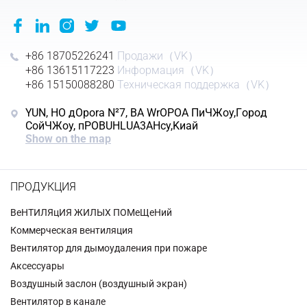
+86 18705226241
Продажи（VK）
+86 13615117223
Информация（VK）
+86 15150088280
Техническая поддержка（VK）
YUN, HO дOpora N²7, BA WrOPOA ΠиЧЖoy,Гopoд
CoйЧЖoy, пPOBUHLUA3AHcy,Kиaй
Show on the map
ПРОДУКЦИЯ
BeHTИЛЯцИЯ ЖИЛЫX ПОMeЩeHий
Коммерческая вентиляция
Вентилятор для дымоудаления при пожаре
Аксессуары
Воздушный заслон (воздушный экран)
Вентилятор в канале