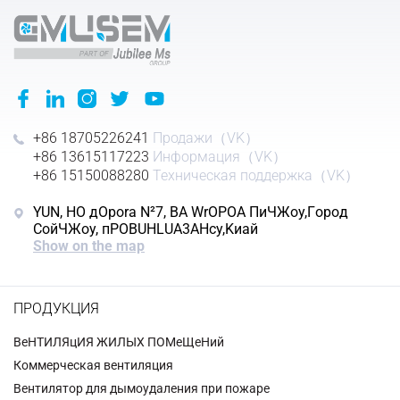
+86 18705226241
Продажи（VK）
+86 13615117223
Информация（VK）
+86 15150088280
Техническая поддержка（VK）
YUN, HO дOpora N²7, BA WrOPOA ΠиЧЖoy,Гopoд
CoйЧЖoy, пPOBUHLUA3AHcy,Kиaй
Show on the map
ПРОДУКЦИЯ
BeHTИЛЯцИЯ ЖИЛЫX ПОMeЩeHий
Коммерческая вентиляция
Вентилятор для дымоудаления при пожаре