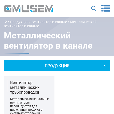
/
Продукция
/
Вентилятор в канале
/
Металлический
вентилятор в канале
Металлический
вентилятор в канале
ПРОДУКЦИЯ
Вентилятор
металлических
трубопроводов
Металлические канальные
вентиляторы
используются для
циркуляции воздуха в
системах отопления,