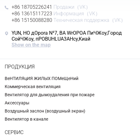
+86 18705226241
Продажи（VK）
+86 13615117223
Информация（VK）
+86 15150088280
Техническая поддержка（VK）
YUN, HO дOpora N²7, BA WrOPOA ΠиЧЖoy,Гopoд
CoйЧЖoy, пPOBUHLUA3AHcy,Kиaй
Show on the map
ПРОДУКЦИЯ
BeHTИЛЯцИЯ ЖИЛЫX ПОMeЩeHий
Коммерческая вентиляция
Вентилятор для дымоудаления при пожаре
Аксессуары
Воздушный заслон (воздушный экран)
Вентилятор в канале
СЕРВИС