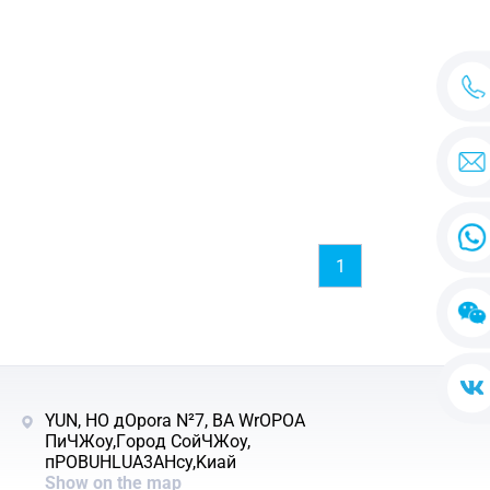
1
YUN, HO дOpora N²7, BA WrOPOA
ΠиЧЖoy,Гopoд CoйЧЖoy,
пPOBUHLUA3AHcy,Kиaй
Show on the map