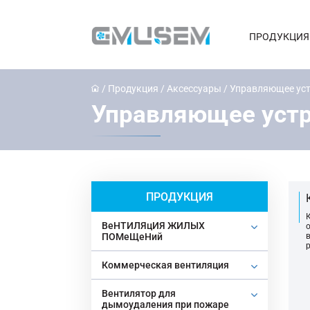
ПРОДУКЦИЯ
/
Продукция
/
Аксессуары
/
Управляющее ус
Управляющее уст
ПРОДУКЦИЯ
BeHTИЛЯцИЯ ЖИЛЫX
ПОMeЩeHий
Коммерческая вентиляция
Вентилятор для
дымоудаления при пожаре