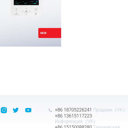
NEW
+86 18705226241
Продажи（VK）
+86 13615117223
Информация（VK）
+86 15150088280
Техническая