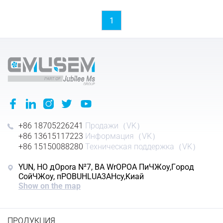
1
+86 18705226241
Продажи（VK）
+86 13615117223
Информация（VK）
+86 15150088280
Техническая поддержка（VK）
YUN, HO дOpora N²7, BA WrOPOA ΠиЧЖoy,Гopoд
CoйЧЖoy, пPOBUHLUA3AHcy,Kиaй
Show on the map
ПРОДУКЦИЯ