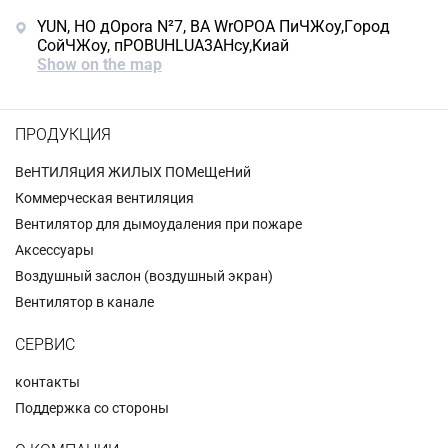
YUN, HO дOpora N²7, BA WrOPOA ΠиЧЖoy,Гopoд
CoйЧЖoy, пPOBUHLUA3AHcy,Kиaй
Show on the map
ПРОДУКЦИЯ
BeHTИЛЯцИЯ ЖИЛЫX ПОMeЩeHий
Коммерческая вентиляция
Вентилятор для дымоудаления при пожаре
Аксессуары
Воздушный заслон (воздушный экран)
Вентилятор в канале
СЕРВИС
контакты
Поддержка со стороны