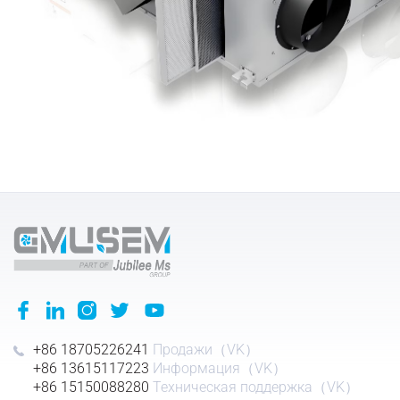
+86 18705226241
Продажи（VK）
+86 13615117223
Информация（VK）
+86 15150088280
Техническая поддержка（VK）