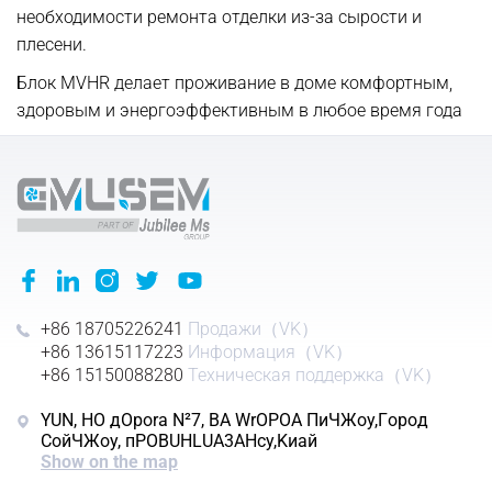
необходимости ремонта отделки из-за сырости и
плесени.
Блок MVHR делает проживание в доме комфортным,
здоровым и энергоэффективным в любое время года
+86 18705226241
Продажи（VK）
+86 13615117223
Информация（VK）
+86 15150088280
Техническая поддержка（VK）
YUN, HO дOpora N²7, BA WrOPOA ΠиЧЖoy,Гopoд
CoйЧЖoy, пPOBUHLUA3AHcy,Kиaй
Show on the map